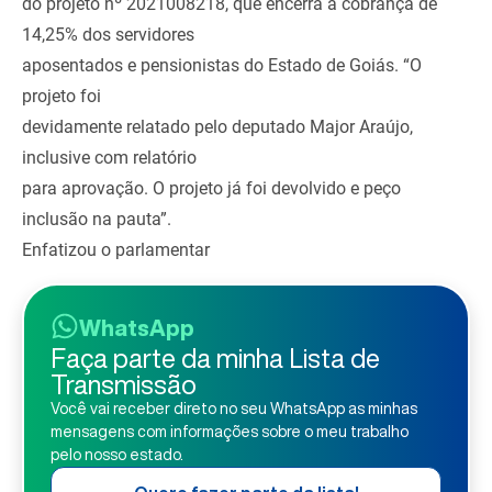
do projeto nº 2021008218, que encerra a cobrança de
14,25% dos servidores
aposentados e pensionistas do Estado de Goiás. “O
projeto foi
devidamente relatado pelo deputado Major Araújo,
inclusive com relatório
para aprovação. O projeto já foi devolvido e peço
inclusão na pauta”.
Enfatizou o parlamentar
WhatsApp
Faça parte da minha Lista de
Transmissão
Você vai receber direto no seu WhatsApp as minhas
mensagens com informações sobre o meu trabalho
pelo nosso estado.