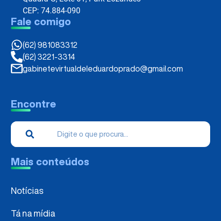
CEP: 74.884-090
Fale comigo
(62) 981083312
(62) 3221-3314
gabinetevirtualdeleduardoprado@gmail.com
Encontre
Mais conteúdos
Notícias
Tá na mídia